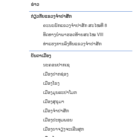
ຂ່າວ
ກ່ຽວກັບແຂວງຈຳປາສັກ
ຄະນະພັກແຂວງຈຳປາສັກ ສະໄໝທີ 8
ທິດທາງນໍາພາຮອດທ້າຍສະໄໝ VIII
ທ່າແຮງການລົງທຶນແຂວງຈໍາປາສັກ
ບັນດາເມືອງ
ນະຄອນປາກເຊ
ເມືອງປາກຊ່ອງ
ເມືອງໂຂງ
ເມືອງມຸນລະປາໂມກ
ເມືອງສຸຂຸມາ
ເມືອງຈຳປາສັກ
ເມືອງປະທຸມພອນ
ເມືອງບາຈຽງຈະເລີນສຸກ