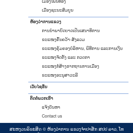
ເມືອງໂພນທອງ
ເມືອງຊະນະສົມບູນ
ຫ້ອງວ່າການແຂວງ
ການ​​ນຳພາ​ບົດບາດ​​ເປັນເສນາ​ທິການ
ຂະແໜງຄົ້ນຄວ້າ-ສັງລວມ
ຂະແໜງຄຸ້ມຄອງບໍລິຫານ, ພິທີການ ແລະການເງິນ
ຂະແໜງຈັດຕັ້ງ ແລະ ກວດກາ
ຂະແໜງກໍ່ສ້າງຮາກຖານການເມືອງ
ຂະແໜງອະນຸສາວະລີ
ເວັບໄຊອື່ນ
ຕິດຕໍ່ພວກເຮົາ
ແຈ້ງບັນຫາ
Contact us
ສະ​ຫງວນ​ລິ​ຂະ​ສິດ © ຫ້ອງວ່າການ ແຂວງ​ຈຳປາສັກ ​ສປປ​ ລາວ, ໂທ​