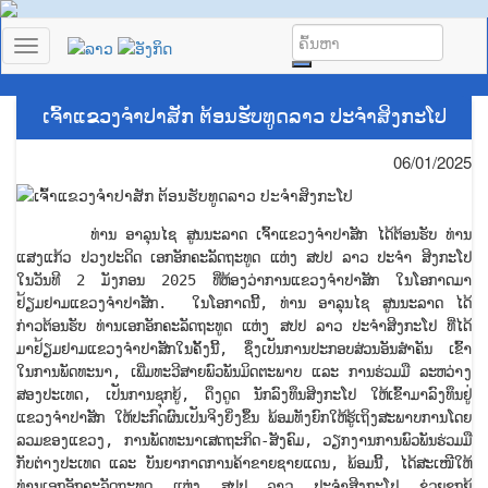
Toggle
navigation
ເຈົ້າແຂວງຈຳປາສັກ ຕ້ອນຮັບທູດລາວ ປະຈໍາສິງກະໂປ
06/01/2025
ທ່ານ ອາລຸນໄຊ ສູນນະລາດ ເຈົ້າແຂວງຈຳປາສັກ ໄດ້ຕ້ອນຮັບ ທ່ານ
ແສງແກ້ວ ປວງປະດິດ ເອກອັກຄະລັດຖະທູດ ແຫ່ງ ສປປ ລາວ ປະຈໍາ ສິງກະໂປ
ໃນວັນທີ 2 ມັງກອນ 2025 ທີ່ຫ້ອງວ່າການແຂວງຈຳປາສັກ ໃນໂອກາດມາ
ຢ້ຽມຢາມແຂວງຈຳປາສັກ. ໃນໂອກາດນີ້, ທ່ານ ອາລຸນໄຊ ສູນນະລາດ ໄດ້
ກ່າວຕ້ອນຮັບ ທ່ານເອກອັກຄະລັດຖະທູດ ແຫ່ງ ສປປ ລາວ ປະຈໍາສິງກະໂປ ທີ່ໄດ້
ມາຢ້ຽມຢາມແຂວງຈຳປາສັກໃນຄັ້ງນີ້, ຊຶ່ງເປັນການປະກອບສ່ວນອັນສຳຄັນ ເຂົ້າ
ໃນການພັດທະນາ, ເພີ່ມທະວີສາຍພົວພັນມິດຕະພາບ ແລະ ການຮ່ວມມື ລະຫວ່າງ
ສອງປະເທດ, ເປັນການຊຸກຍູ້, ດຶງດູດ ນັກລົງທຶນສິງກະໂປ ໃຫ້ເຂົ້າມາລົງທຶນຢູ່
ແຂວງຈຳປາສັກ ໃຫ້ປະກົດຜົນເປັນຈິງຍິ່ງຂຶ້ນ ພ້ອມທັງຍົກໃຫ້ຮູ້ເຖິງສະພາບການໂດຍ
ລວມຂອງແຂວງ, ການພັດທະນາເສດຖະກິດ-ສັງຄົມ, ວຽກງານການພົວພັນຮ່ວມມື
ກັບຕ່າງປະເທດ ແລະ ບັນຍາກາດການຄ້າຂາຍຊາຍແດນ, ພ້ອມນີ້, ໄດ້ສະເໜີໃຫ້
ທ່ານເອກອັກຄະລັດຖະທູດ ແຫ່ງ ສປປ ລາວ ປະຈໍາສິງກະໂປ ຊ່ວຍຊຸກຍູ້