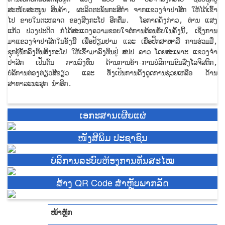
ສະໜັບສະໜູນ ສິນຄ້າ, ຜະລິດຕະພັນກະສິກຳ ຈາກແຂວງຈຳປາສັກ ໃຫ້ໄດ້ເຂົ້າ
ໄປ ຂາຍໃນຕະຫລາດ ຂອງສິງກະໂປ ອີກຕື່ມ. ໂອກາດດັ່ງກ່າວ, ທ່ານ ແສງ
ແກ້ວ ປວງປະດິດ ກໍໄດ້ສະແດງຄວາມຂອບໃຈຕໍ່ການຕ້ອນຮັບໃນຄັ້ງນີ້, ເຊິ່ງການ
ມາແຂວງຈຳປາສັກໃນຄັ້ງນີ້ ເພື່ອຢ້ຽມຢາມ ແລະ ເພື່ອປຶກສາຫາລື ການຮ່ວມມື,
ຊຸກຍູ້ນັກລົງທຶນສິງກະໂປ ໃຫ້ເຂົ້າມາລົງທຶນຢູ່ ສປປ ລາວ ໂດຍສະເພາະ ແຂວງຈຳ
ປາສັກ ເປັນຕົ້ນ ການລົງທຶນ ດ້ານການຄ້າ-ການບໍລິການຂົນສົ່ງໂລຈິສຕິກ,
ບໍລິການທ່ອງທ່ຽວສີຂຽວ ແລະ ທັງເປັນການດຶງດູດການຊ່ວຍເຫລືອ ດ້ານ
ສາທາລະນະສຸກ ນຳອີກ.
ເອກະສານເຜີຍແຜ່
ໜັງສີພິມ ປະຊາຊົນ
ບໍ​ລິ​ການ​ລະບົບຫ້ອງການທັນສະໄໝ
ສ້າງ QR Code ສຳຫຼັບພາກລັດ
ໜ້າຫຼັກ