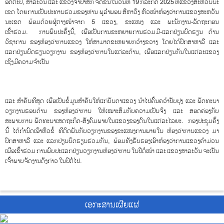
ອັດຕະປື, ສາລະວັນ ແລະ ແຂວງຈໍາປາສັກ ຈັດຂຶ້ນໃນວັນທີ 19 ກໍລະກົດ 2025 ທີ່ແຂວງສະຫວັນນະ
ເຂດ ໂດຍການເປັນປະທານຮ່ວມຂອງທ່ານ ພູລໍາພອນ ສີຫາວົງ ຫົວໜ້າຫ້ອງວ່າການແຂວງສະຫວັນ
ນະເຂດ ພ້ອມດ້ວຍຜູ້ຕາງໜ້າຈາກ 5 ແຂວງ, ຂະແໜງ ແລະ ພະນັກງານ-ລັດຖະກອນ
ເຂົ້າຮ່ວມ.
ການພົບປະຄັ້ງນີ້, ເພື່ອເປັນການຂະຫຍາຍການຮ່ວມມື-ແລກປ່ຽນບົດຮຽນ ດ້ານ
ວິຊາການ ຂອງຫ້ອງວ່າການແຂວງ ໃຫ້ສາມາດຂະຫຍາຍກວ້າງຂວາງ ໂດຍໄດ້ປຶກສາຫາລື ແລະ
ແລກປ່ຽນບົດຮຽນວຽກງານ ຂອງຫ້ອງວ່າການໃນແຕ່ລະດ້ານ, ເພື່ອແລກປ່ຽນກັນໃນແຕ່ລະແຂວງ
ເຊິ່ງມີຄວາມຈຳເປັນ
ແລະ ສຳຄັນທີ່ສຸດ ເພື່ອເປັນຂໍ້ມູນສຳຄັນໃຫ້ແກ່ບັນດາແຂວງ ນຳໄປຄົ້ນຄວ້າປັບປຸງ ແລະ ພັດທະນາ
ວຽກງານຮອບດ້ານ ຂອງຫ້ອງວ່າການ ໃຫ້ເໝາະສົມກັບຄວາມເປັນຈິງ ແລະ ສອດຄ່ອງກັບ
ສະພາບການ ພັດທະນາເສດຖະກິດ-ສັງຄົມພາຍໃນແຂວງຂອງຕົນໃນແຕ່ລະໄລຍະ. ກອງປະຊຸມຄັ້ງ
ນີ້ ໄດ້ກໍານົດເອົາຫົວຂໍ້ ທີ່ຕິດພັນກັບວຽກງານຂອງຂະແໜງການພາຍໃນ ຫ້ອງວ່າການແຂວງ ມາ
ປຶກສາຫາລື ແລະ ແລກປ່ຽນບົດຮຽນຮ່ວມກັນ, ພ້ອມທັງຮັບຮອງເອົາຫ້ອງວ່າການແຂວງຄຳມ່ວນ
ເພື່ອເຂົ້າຮ່ວມ ການພົບປະແລກປ່ຽນວຽກງານຫ້ອງວ່າການ ໃນປີຕໍ່ໜ້າ ແລະ ແຂວງສາລະວັນ ຈະເປັນ
ເຈົ້າພາບຈັດງານດັ່ງກ່າວ ໃນປີຕໍ່ໄປ.
ເອກະສານເຜີຍແຜ່