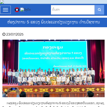
T
o
g
ຫ້ອງວ່າການ 5 ແຂວງ ພົບປະແລກປ່ຽນວຽກງານ ດ້ານວິຊາການ
g
l
e
23/07/2025
n
a
v
i
g
a
t
i
o
n
ກອງປະຊຸມ ພົບປະແລກປ່ຽນວຽກງານຫ້ອງວ່າການ 5 ແຂວງມີ ແຂວງສະຫວັນນະເຂດ, ເຊກອງ,