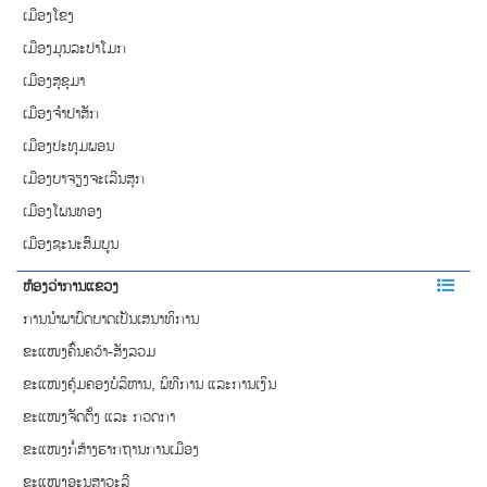
ເມືອງໂຂງ
ເມືອງມຸນລະປາໂມກ
ເມືອງສຸຂຸມາ
ເມືອງຈຳປາສັກ
ເມືອງປະທຸມພອນ
ເມືອງບາຈຽງຈະເລີນສຸກ
ເມືອງໂພນທອງ
ເມືອງຊະນະສົມບູນ
ຫ້ອງວ່າການແຂວງ
ການ​​ນຳພາ​ບົດບາດ​​ເປັນເສນາ​ທິການ
ຂະແໜງຄົ້ນຄວ້າ-ສັງລວມ
ຂະແໜງຄຸ້ມຄອງບໍລິຫານ, ພິທີການ ແລະການເງິນ
ຂະແໜງຈັດຕັ້ງ ແລະ ກວດກາ
ຂະແໜງກໍ່ສ້າງຮາກຖານການເມືອງ
ຂະແໜງອະນຸສາວະລີ