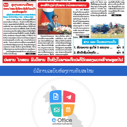
ບໍ​ລິ​ການ​ລະບົບຫ້ອງການທັນສະໄໝ