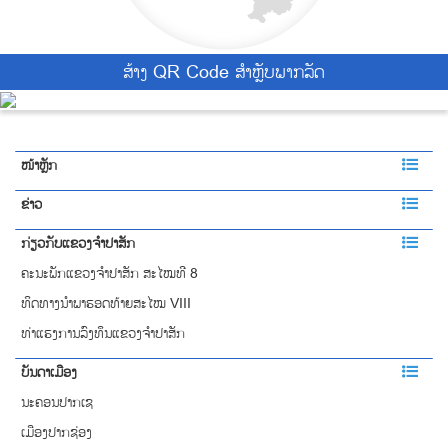
ສ້າງ QR Code ສຳຫຼັບພາກລັດ
ໜ້າຫຼັກ
ຂ່າວ
ກ່ຽວກັບແຂວງຈຳປາສັກ
ຄະນະພັກແຂວງຈຳປາສັກ ສະໄໝທີ 8
ທິດທາງນໍາພາຮອດທ້າຍສະໄໝ VIII
ທ່າແຮງການລົງທຶນແຂວງຈໍາປາສັກ
ບັນດາເມືອງ
ນະຄອນປາກເຊ
ເມືອງປາກຊ່ອງ