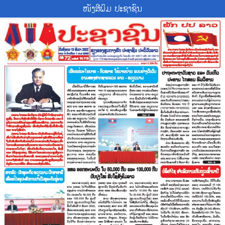
ໜັງສີພິມ ປະຊາຊົນ