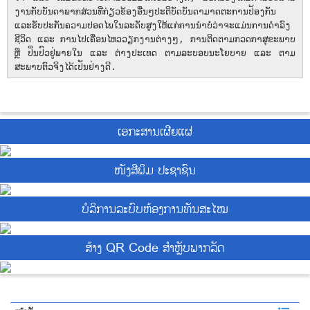
ງານ​ກັບ​ບັນດາ​ພາ​ກສ່ວນທີ່​ກ່ຽວ​ຂ້ອງອື່ນໆປະຕິບັດ​ບັນດາ​ມາດ​ຕະການ​ປ້ອງ​ກັນ ​
ແລະ​ຮັບປະກັນຄວາມ​ປອດ​ໄພ​​ໃນລະດັບ​ສູງ​ໃຫ້​ແກ່​ການ​ນຳບໍ່​ວ່າ​ຈະ​ແມ່ນ​ການດຳລົງ​
ຊີວິດ ​ແລະ ​ການ​ໄປ​ເຄື່ອນ​ໄຫວວຽກ​ງານຕ່າງໆ, ການຕິດ​ຕາມ​ກວດກາສຸຂະພາບ
ຫຼື​​ ປິ່ນປົວຢູ່​ພາຍ​ໃນ ​ແລະ ​ຕ່າງປະ​ເທດ​ ຕາມ​ລະບອບ​ນະ​ໂຍບາຍ ແລະ ​ຕາມ​
ສະພາບ​ຕົວ​ຈິງ​ໄດ້ເປັນ​ຢ່າງ​ດີ.
ເອກະສານເຜີຍແຜ່
ໜັງສີພິມ ປະຊາຊົນ
ບໍ​ລິ​ການ​ລະບົບຫ້ອງການທັນສະໄໝ
ສ້າງ QR Code ສຳຫຼັບພາກລັດ