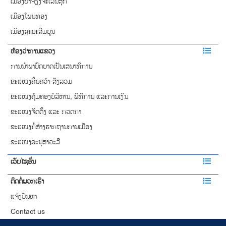
ເມືອງບາຈຽງຈະເລີນສຸກ
ເມືອງໂພນທອງ
ເມືອງຊະນະສົມບູນ
ຫ້ອງວ່າການແຂວງ
ການ​​ນຳພາ​ບົດບາດ​​ເປັນເສນາ​ທິການ
ຂະແໜງຄົ້ນຄວ້າ-ສັງລວມ
ຂະແໜງຄຸ້ມຄອງບໍລິຫານ, ພິທີການ ແລະການເງິນ
ຂະແໜງຈັດຕັ້ງ ແລະ ກວດກາ
ຂະແໜງກໍ່ສ້າງຮາກຖານການເມືອງ
ຂະແໜງອະນຸສາວະລີ
ເວັບໄຊອື່ນ
ຕິດຕໍ່ພວກເຮົາ
ແຈ້ງບັນຫາ
Contact us