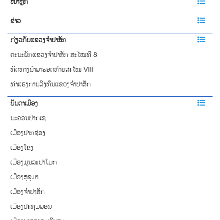
ໜ້າຫຼັກ
ຂ່າວ
ກ່ຽວກັບແຂວງຈຳປາສັກ
ຄະນະພັກແຂວງຈຳປາສັກ ສະໄໝທີ 8
ທິດທາງນໍາພາຮອດທ້າຍສະໄໝ VIII
ທ່າແຮງການລົງທຶນແຂວງຈໍາປາສັກ
ບັນດາເມືອງ
ນະຄອນປາກເຊ
ເມືອງປາກຊ່ອງ
ເມືອງໂຂງ
ເມືອງມຸນລະປາໂມກ
ເມືອງສຸຂຸມາ
ເມືອງຈຳປາສັກ
ເມືອງປະທຸມພອນ