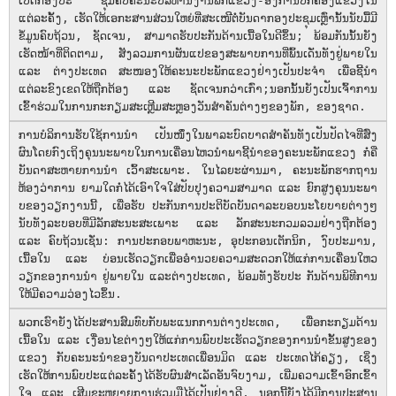
ເປີດ​ກອງ​ປະ ຊຸມ​ຄົບຄະນະບໍລິຫານງານພັກແຂວງ-ອົງການປົກຄອງແຂວງໃນ
ແຕ່ລະຄັ້ງ,​ ເຮັດ​ໃຫ້​ເອກະສານ​ສ່ວນ​ໃຫຍ່ທີ່​ສະ​ເໜີ​ຕໍ່​ບັນດາ​ກອງ​ປະຊຸມ​ເຫຼົ່າ​ນັ້ນນັບມື້​ມີ​
ຂໍ້​ມູນ​ຄົບຖ້ວ​ນ, ຊັດ​ເຈນ, ສາມາດຮັບປະກັນດ້ານ​ເນື້ອ​ໃນ​ດີ​ຂຶ້ນ; ພ້ອ​ມກັນ​ນັ້ນຍັງ​
ເຮັດ​ໜ້າ​ທີ່​ຕິດຕາມ​, ສັງ​ລວມການ​ຜັນ​​ແປ​ຂອງສະພາບ​ການທີ່​ພົ້ນ​ເດັ່ນ​​ທັງ​ຢູ່​ພາຍ​ໃນ
ແລະ​ ຕ່າງປະ​ເທດ ​ສະໜອງ​ໃຫ້​ຄະນະປະພັກແຂວງຢ່າງ​ເປັນ​ປະຈຳ ເພື່ອ​ຊີ້​ນຳ​
ແຕ່ລະ​ຂົງ​ເຂດ​ໃຫ້ຖືກຕ້ອງ ​ແລະ ​ຊັດ​ເຈນ​ກວ່າ​​ເກົ່າ;ນອກນັ້ນຍັງເປັນເຈົ້າການ
ເຂົ້າຮ່ວມ​ໃນ​ການ​ກະກຽມ​ສະ​ເຫຼີມສະຫຼອງ​​ວັນ​ສຳຄັນຕ່າງໆຂອງ​ພັກ​, ຂອງຊາດ.
ການ​ບໍລິການ​ຮັບ​ໃຊ້​ການ​ນໍາ ເປັນ​ໜຶ່ງ​ໃນ​ພາລະ​ບົດ​ບາ​ດສໍາຄັນທັງ​ເປັນ​ປັດ​ໄຈ​ທີ່​ສົ່ງ​
ຜົນ​ໂດຍ​ກົງ​ເຖິງ​ຄຸນ​ນະພາ​ບ​ໃນ​ການ​ເຄື່ອນ​ໄຫວ​ນຳພາ​ຊີ້​ນຳຂອງຄະນະພັກແຂວງ ກໍ່​ຄື​
ບັນດາ​ສະຫາຍ​ການ​ນຳ​ ເວົ້າສະ​ເພາະ.​ ໃນໄລຍະຜ່ານມາ, ຄະນະ​ພັກຮາກຖານ
ຫ້ອງ​ວ່າການ ​ຍາມ​ໃດ​ກໍ່​ໄດ້​ເອົາ​ໃຈ​ໃສ່​ປັບປຸງ​​ຄວາມ​ສາມາດ ​ແລະ​ ຍົກ​ສູງຄຸນ​ນະພາ​
ບຂອງ​ວຽກ​ງານ​ນີ້, ເພື່ອຮັບ ປະກັນ​ການ​ປ​ະຕິ​ບັດບັນດາ​ລະບອບ​ນະ​​ໂຍບາຍ​ຕ່າງໆ
ນັບ​ທັງ​ລະບອບ​ທີ່​ມີ​ລັກສະນະ​ສ​ະເພາະ ​ແລະ ລັກສະນະ​ກວມ​ລວມຢ່າງ​ຖືກຕ້ອງ​
ແລະ ຄົບ​ຖ້ວນ​ເຊັ່ນ: ການປະກອບພາຫະ​ນະ, ອຸປະກອນເຕັກນິກ, ງົບປະມານ,
ເນື້ອໃນ ​ແລະ ບ່ອນເຮັດວຽກເພື່ອອຳນວຍ​ຄວາມ​ສະດວກ​​​ໃຫ້ແກ່ການເຄື່ອນໃຫວ​
ວຽກ​ຂອງການນຳ ຢູ່​ພາຍ​ໃນ ​ແລະ​ຕ່າງປ​ະເທດ, ພ້ອມທັງຮັບປະ ກັນດ້ານພິທີການ
ໃຫ້ມີຄວາມວ່ອງໄວຂຶ້ນ.
​ພວກເຮົາຍັງ​ໄດ້​ປະສານ​ສົມທົບກັບພະແນກການຕ່າງປະເທດ, ເພື່ອ​​ກະກຽມດ້ານ​
ເນື້ອ​ໃນ ​ແລະ ​​​ເງື່ອນ​ໄຂ​ຕ່າງໆໃຫ້​ແກ່​ການ​​​ພົບ​ປະເຮັດວຽກຂອງການນຳຂັ້ນສູງຂອງ
ແຂວງ ກັບຄະນະນຳຂອງບັນດາປະເທດເພື່ອນມິດ ແລະ ປະເທດໄກ້ຄຽງ, ເຊິ່ງ​
ເຮັດ​​ໃຫ້ການ​ພົບ​ປະ​ແຕ່​ລະ​ຄັ້ງ​​ໄດ້​ຮັບ​ຜົນສຳ​ເລັດອັນ​ຈົບງາມ, ​ເພີ່ມ​ຄວາມ​ເຂົ້າ​ອົກ​ເຂົ້າ​
ໃຈ ​​​ແລະ ເສີມຂະຫຍາ​ຍ​ການ​ຮ່ວມ​ມືໄດ້ເປັນຢ່າງດີ, ນອກນີ້ຍັງໄດ້​ມີ​ການ​ປະສານ​