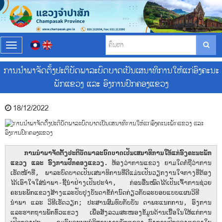
T
o
g
ການ​​ນຳພາຈັດ​ຕັ້ງປະຕິບັດພາລະ​ບົດບາດ​​ເປັນເສນາ​ທິການໃຫ້ແກ່ອົງຄະນະ
g
ພັກແຂວງ ແລະ ອົງການປົກຄອງແຂວງ
l
e
n
18/12/2022
a
v
i
g
a
ການ​​
ນຳພາ
ຈັດ
ຕັ້ງປະຕິບັດພາລະ
ບົດບາດ
ເປັນເສນາ
ທິການໃຫ້ແກ່ອົງຄະນະພັກ
t
ແຂວງ ແລະ ອົງການປົກຄອງແຂວງ.
ຫ້ອງ​ວ່າການ​ແຂວງ ຍາມ​ໃດ​ກໍ່​ຖື​ວ່າການ​
i
ເຮັດ​ໜ້າທີ່​, ພາລະບົດບາດເປັນ​ເສນາ​ທິການ​ທີ່​ດີ​ແມ່ນ​ເປັນ​ວຽກ​ງານ​ໃຈກາງ​ທີ່​ຕ້​ອງ​
o
ໄດ້​ເອົາ​ໃຈ​ໃສ່​ນຳພາ​​-ຊີ້​ນຳຢ່າງ​ເປັນ​ປະຈຳ, ກ່ອນ​ອື່ນ​ໝົດໄດ້​ເປັນ​ເຈົ້າ​ການຊ່ວຍ
n
ຄະນະພັກແຂວງສ້າງແລະ​ປັບປຸງ​ບັນດາ​ຂໍ້​ກຳນົດກ່ຽວ​ກັບ​ລະບອບ​​ແບບ​ແຜນວິທີ​
ນຳພາ ​ແລະ​ ວິທີ​ເຮັດ​ວຽກ​; ປະສານສົມທົບ​​​ກັບ​ບັນ ດາ​ພະແນກການ, ​ອົງການ
ແລະຮາກຖານພັກທົ່ວແຂວງ ເພື່ອສັງລວມສະໜອງຂໍ້ມູນດ້ານເນື້ອໃນໃຫ້ແກ່ການ