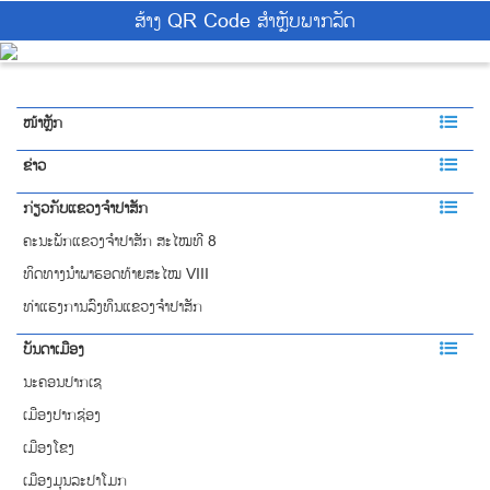
ສ້າງ QR Code ສຳຫຼັບພາກລັດ
ໜ້າຫຼັກ
ຂ່າວ
ກ່ຽວກັບແຂວງຈຳປາສັກ
ຄະນະພັກແຂວງຈຳປາສັກ ສະໄໝທີ 8
ທິດທາງນໍາພາຮອດທ້າຍສະໄໝ VIII
ທ່າແຮງການລົງທຶນແຂວງຈໍາປາສັກ
ບັນດາເມືອງ
ນະຄອນປາກເຊ
ເມືອງປາກຊ່ອງ
ເມືອງໂຂງ
ເມືອງມຸນລະປາໂມກ