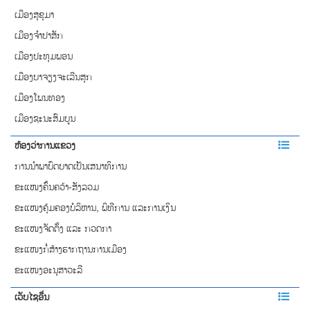
ເມືອງສຸຂຸມາ
ເມືອງຈຳປາສັກ
ເມືອງປະທຸມພອນ
ເມືອງບາຈຽງຈະເລີນສຸກ
ເມືອງໂພນທອງ
ເມືອງຊະນະສົມບູນ
ຫ້ອງວ່າການແຂວງ
ການ​​ນຳພາ​ບົດບາດ​​ເປັນເສນາ​ທິການ
ຂະແໜງຄົ້ນຄວ້າ-ສັງລວມ
ຂະແໜງຄຸ້ມຄອງບໍລິຫານ, ພິທີການ ແລະການເງິນ
ຂະແໜງຈັດຕັ້ງ ແລະ ກວດກາ
ຂະແໜງກໍ່ສ້າງຮາກຖານການເມືອງ
ຂະແໜງອະນຸສາວະລີ
ເວັບໄຊອື່ນ