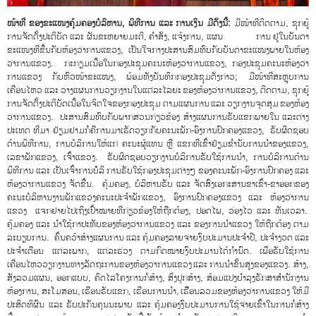
ໜ້າທີ່
ຂອງຂະແໜງຄຸ້ມຄອງບໍລິຫານ
,
ພິທີການ
ແລະ
ການເງິນ ມີດັ່ງນີ້:
ມີໜ້າທີ່ຕິດຕາມ, ຊຸກຍູ້
ການຈັດຕັ້ງປະຕິບັດ ແລະ ຜັນຂະຫຍາຍມະຕິ, ຄຳສັ່ງ, ແຈ້ງການ, ແຜນ ການ ຢູ່ໃນບັນດາ
ຂະແໜງທີ່ຂື້ນກັບຫ້ອງວ່າການແຂວງ, ເປັນໃຈກາງປະສານສົມທົບກັບບັນດາຂະແໜງພາຍໃນຫ້ອງ
ວ່າການແຂວງ. ກະກຽມເນື້ອໃນກອງປະຊຸມຄະນະຫ້ອງວ່າການແຂວງ, ກອງປະຊຸມຄະນະຫ້ອງວ່າ
ການແຂວງ ກັບຫົວໜ້າຂະແໜງ, ພ້ອມທັງບັນທຶກກອງປະຊຸມດັ່ງກ່າວ; ມີໜ້າທີ່ສະຫຼຸບການ
ເຄື່ອນໄຫວ ແລະ ວາງແຜນການວຽກງານໃນແຕ່ລະໄລຍະ ຂອງຫ້ອງວ່າການແຂວງ, ຕິດຕາມ, ຊຸກຍູ້
ການຈັດຕັ້ງປະຕິບັດເນື້ອໃນຈິດໃຈຂອງກອງປະຊຸມ ຕາມແຜນການ ແລະ ວຽກງານຈຸດສຸມ ຂອງຫ້ອງ
ວ່າການແຂວງ. ປະສານສົມທົບກັບພາກສ່ວນກ່ຽວຂ້ອງ ສ້າງແຜນການຮັບແຂກພາຍໃນ ແລະຕ່າງ
ປະເທດ ທີ່ມາ ຢ້ຽມຢາມກໍ່ຄືການມາເຮັດວຽກກັບຄະນະພັກ-ອົງການປົກຄອງແຂວງ, ຮັບຜິດຊອບ
ດ້ານພິທີການ, ການບໍລິການໃຫ້ແກ່ ຄະນະຜູ້ແທນ ຫຼື ແຂກທີ່ເຂົ້າຢ້ຽມຂໍ່ານັບການນຳຂອງແຂວງ,
ເລຂາພັກແຂວງ, ເຈົ້າແຂວງ. ຮັບຜິດຊອບວຽກງານບໍລິການຮັບໃຊ້ການນຳ, ການບໍລິການດ້ານ
ພິທີການ ແລະ ເປັນເຈົ້າການບໍໍລິ ການຮັບໃຊ້ກອງປະຊຸມຕ່າງໆ ຂອງຄະນະພັກ-ອົງການປົກຄອງ ແລະ
ຫ້ອງວ່າການແຂວງ ຈັດຂື້ນ. ຄຸ້ມຄອງ, ບໍລິຫານຮັບ ແລະ ຈັດສົ່ງເອກະສານຂາເຂົ້າ-ຂາອອກຂອງ
ຄະນະບໍລິຫານງານພັກແຂວງຄະນະປະຈຳພັກແຂວງ, ອົງການປົກຄອງແຂວງ ແລະ ຫ້ອງວ່າການ
ແຂວງ ແຈກຢາຍໄປເຖິງເປົ້າໝາຍທີ່ກ່ຽວຂ້ອງໃຫ້ຖືກຕ້ອງ, ປອດໄພ, ວ່ອງໄວ ແລະ ທັນເວລາ.
ຄຸ້ມຄອງ ແລະ ນຳໃຊ້ກາປະທັບຂອງຫ້ອງວ່າການແຂວງ ແລະ ຂອງການນຳແຂວງ ໃຫ້ຖືກຕ້ອງ ຕາມ
ລະບຽບການ. ຄົ້ນຄວ້າສ້າງແຜນການ ແລະ ຄຸ້ມຄອງລາຍຈ່າຍງົບປະມານປະຈຳປີ, ປະຈຳງວດ ແລະ
ປະຈຳເດືອນ ແຕ່ລະພາກ, ແຕ່ລະຮ່ວງ ຕາມກົດໝາຍງົບປະມານໄດ້ກຳນົດ. ເພື່ອຮັບໃຊ້ການ
ເຄື່ອນໄຫວວຽກງານທາງລັດຖະການຂອງຫ້ອງວ່າການແຂວງ ແລະ ການນຳຂັ້ນສູງຂອງແຂວງ. ສ້າງ,
ສັງລວມແຜນ, ອອກແບບ, ຄິດໄລ່ໂຄງການກໍ່ສ້າງ, ສິ່ງປຸກສ້າງ, ສ້ອມແປງບຳລຸງຮັກສາສຳນັກງານ
ຫ້ອງການ, ສະໂມສອນ, ເຮືອນຮັບແຂກ, ເຮືອນການນຳ, ເຮືືອນລວມຂອງຫ້ອງວ່າການແຂວງ ໃຫ້ມີ
ປະສິດທິຜົນ ແລະ ຮັບປະກັນຄຸນນະພາບ ແລະ ຄຸ້ມຄອງງົບປະມານການໃຊ້ຈ່າຍເຂົ້າໃນການກໍ່ສ້າງ