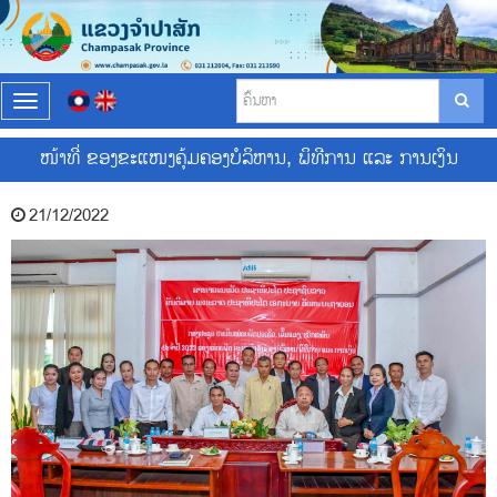
T
o
g
ໜ້າທີ່ ຂອງຂະແໜງຄຸ້ມຄອງບໍລິຫານ, ພິທີການ ແລະ ການເງິນ
g
l
e
21/12/2022
n
a
v
i
g
a
t
i
o
n